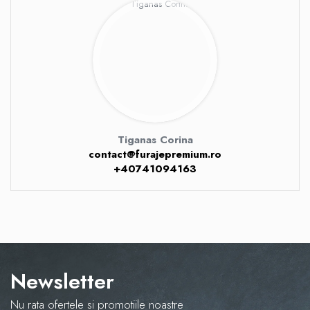
Tiganas Corina
contact@furajepremium.ro
+40741094163
Newsletter
Nu rata ofertele si promotiile noastre