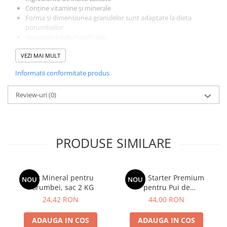
Conţine vitamine şi minerale
Forma și dimensiunea granulelor sunt adaptate la dieta
porumbeilor
Nu conține culori artificiale
Special creat pentru porumbei tineri
VEZI MAI MULT
Nutrițional cu alimente echilibrate
Ingrediente de înaltă calitate
Informatii conformitate produs
Conţine vitamine şi minerale
Forma și dimensiunea granulelor sunt adaptate la dieta si
Review-uri
varsta porumbeilor
(0)
Nu conține culori artificiale
PRODUSE SIMILARE
Grit Mineral pentru
Furaj Starter Premium
NOU
NOU
Porumbei, sac 2 KG
pentru Pui de
Porumbei,Hrana porumbei
24,42 RON
44,00 RON
cu vitamine si minerale,
Energolet Start 18%
ADAUGA IN COS
ADAUGA IN COS
Proteina 10 kg