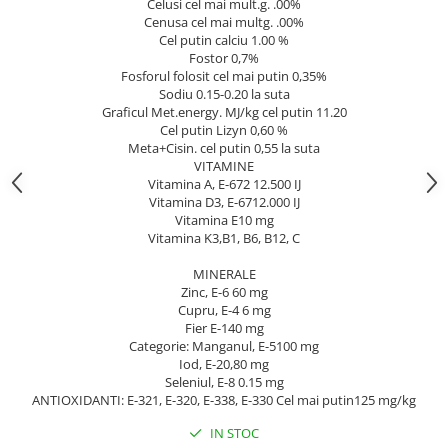
Celusi cel mai mult.g. .00%
Cenusa cel mai multg. .00%
Cel putin calciu 1.00 %
Fostor 0,7%
Fosforul folosit cel mai putin 0,35%
Sodiu 0.15-0.20 la suta
Graficul Met.energy. MJ/kg cel putin 11.20
Cel putin Lizyn 0,60 %
Meta+Cisin. cel putin 0,55 la suta
VITAMINE
Vitamina A, E-672 12.500 IJ
Vitamina D3, E-6712.000 IJ
Vitamina E10 mg
Vitamina K3,B1, B6, B12, C
MINERALE
Zinc, E-6 60 mg
Cupru, E-4 6 mg
Fier E-140 mg
Categorie: Manganul, E-5100 mg
Iod, E-20,80 mg
Seleniul, E-8 0.15 mg
ANTIOXIDANTI: E-321, E-320, E-338, E-330 Cel mai putin125 mg/kg
IN STOC