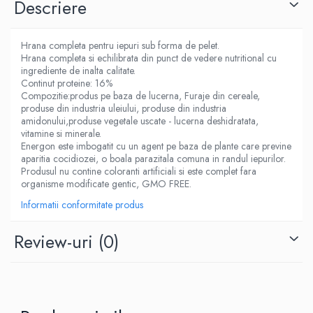
Descriere
Hrana completa pentru iepuri sub forma de pelet.
Hrana completa si echilibrata din punct de vedere nutritional cu
ingrediente de inalta calitate.
Continut proteine: 16%
Compozitie:produs pe baza de lucerna, Furaje din cereale,
produse din industria uleiului, produse din industria
amidonului,produse vegetale uscate - lucerna deshidratata,
vitamine si minerale.
Energon este imbogatit cu un agent pe baza de plante care previne
aparitia cocidiozei, o boala parazitala comuna in randul iepurilor.
Produsul nu contine coloranti artificiali si este complet fara
organisme modificate gentic, GMO FREE.
Informatii conformitate produs
Review-uri
(0)