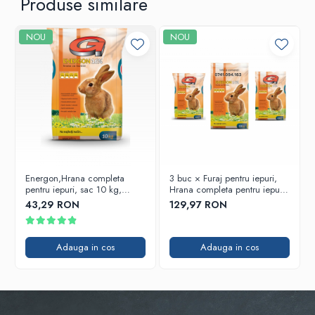
Produse similare
NOU
NOU
Energon,Hrana completa
3 buc × Furaj pentru iepuri,
pentru iepuri, sac 10 kg,
Hrana completa pentru iepuri,
Amestec complet sub forma
sac 10 kg, Amestec complet
43,29 RON
129,97 RON
de peleti, 16% proteina
sub forma de peleti, Energon
16% proteina
Adauga in cos
Adauga in cos