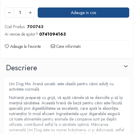
Adauga in cos
Cod Produs:
700743
Ai nevoie de ajutor?
0741094163
Adauga la Favorite
Cere informatii
Descriere
Uni Dog Mix -hrană uscată- este ideală pentru câinii adulți cu
activitate normală.
Nutrienții preparați cu grijă, vă ajută câinele să se dezvolte și să își
mențină sănătatea. Această hrană de bază pentru câini este făcută
specială prin digestibilitatea sa excelentă, care ajută la absorbția
nutrienților în mod eficient. Ingredientele ușor digerabile asigură
că toate alimentele pentru animale de companie sunt pe deplin
utilizate, contribuind astfel la o sănătate optimă. Mâncarea
universală Uni Dog este nu numai hrănitoare, ci și delicioasă, astfel