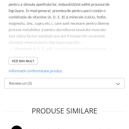
pentru a stimula apetitului lor, îmbunătățind astfel procesul de
îngrășare. În mod general, premixurile pentru porci conțin o
combinație de vitamine (A, D, E, B) și minerale (calciu, fosfor,
magneziu, zinc, cupru etc.), care sunt necesare pentru diverse
procese metabolice și pentru dezvoltarea țesutului muscular.
Iată câțiva factori esențiali care pot fi incluse într-un premix
vitaminic-mineral pentru îngrășarea porcilor:
Vitaminele A, D, E, și K
: Esențiale pentru sănătatea pielii,
sistemului osos și pentru procesul de creștere.
VEZI MAI MULT
Complexul de vitamine B
: Ajută la procesul metabolic al
Informatii conformitate produs
carbohidraților, grăsimilor și proteinelor.
Seleniu și zinc
: Sunt implicate în susținerea imunității și în
Review-uri
(0)
prevenirea bolilor.
Magneziu
: Este important pentru funcționarea corectă a
mușchilor și a sistemului nervos.
PRODUSE SIMILARE
Este important ca doza acestor premixuri să fie ajustată corect în
funcție de stadiul de creștere și de necesitățile nutriționale ale
porcului. De asemenea, asigură-te că premixul respectă standardele