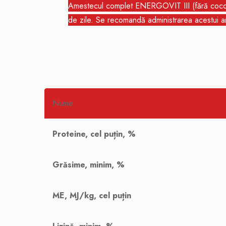
Amestecul complet ENERGOVIT III (fără coccidio
de zile. Se recomandă administrarea acestui am
Nume
Proteine, cel puțin, %
Grăsime, minim, %
ME, MJ/kg, cel puțin