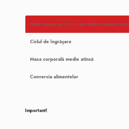
Dacă dețineți pui de o zi de calitate standard, pute
Ciclul de îngrășare
Masa corporală medie atinsă
Conversia alimentelor
Important!