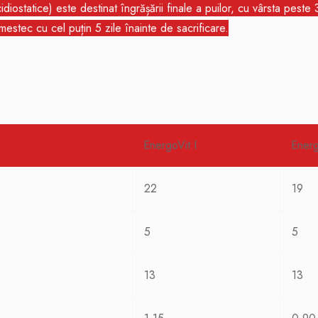
statice) este destinat îngrășării finale a puilor, cu vârsta peste 
estec cu cel puțin 5 zile înainte de sacrificare.
EnergoVit I
Energ
22
19
5
5
13
13