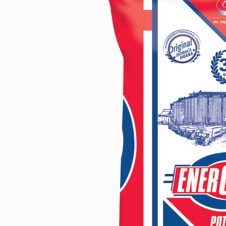
HRANA IEPURI
IEPURI
PACHET PROMO
HRANA PASARI DE CURTE
HRANA PUI
HRANA GAINI
PACHET PROMO GAINI
HRANA CURCANI
Nimfe si Perusi
HRANA SI SUPLIMENTE PORUMBEI
HRANA PORUMBEI
Pachet Promo Porumbei
HRANA SI SUPLIMENTE PORUMBEI
HRANA PESTI
NALUCI DE PESTE
SUPLIMENT PENTRU PESTE