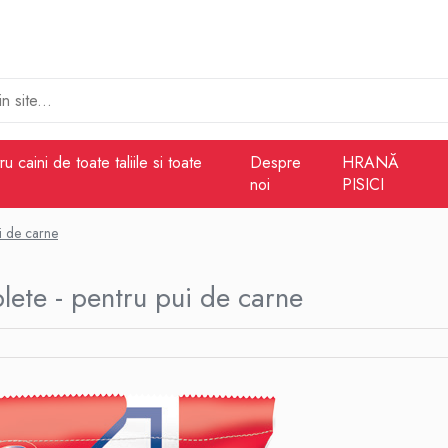
 caini de toate taliile si toate
Despre
HRANĂ
noi
PISICI
i de carne
ete - pentru pui de carne