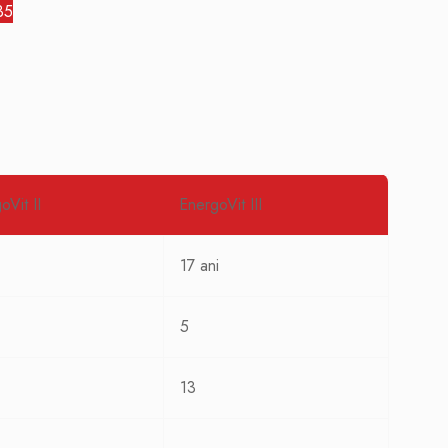
35
oVit II
EnergoVit III
17 ani
5
13