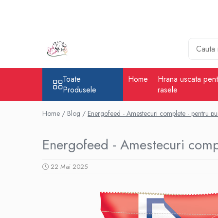
Toate Produsele
HRANA CAINI
HRANA PISICI
HRANA PISICI
Toate
Home
Hrana uscata pentru
Produsele
rasele
HRANA ANIMALE DE FERMA
HRANA VACI
Home /
Blog /
Energofeed - Amestecuri complete - pentru pu
HRANA CAI
HRANA OVINE
Energofeed - Amestecuri compl
HRANA BOVINE
HRANA CAPRINE
22 Mai 2025
HRANA PORCINE
PORCI DOMESTICI
PORCI SALBATICI