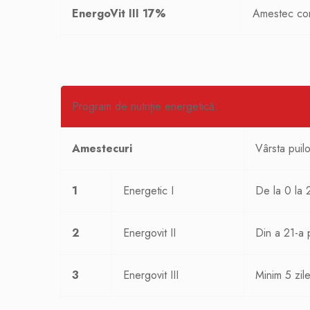
EnergoVit III 17%
Amestec comp
Program de nutriție energetică:
Amestecuri
Vârsta puilo
1
Energetic I
De la 0 la 
2
Energovit II
Din a 21-a p
3
Energovit III
Minim 5 zile