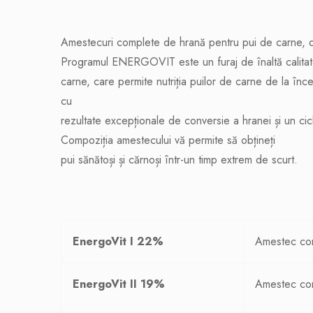
Amestecuri complete de hrană pentru pui de carne, de
Programul ENERGOVIT este un furaj de înaltă calitat
carne, care permite nutriția puilor de carne de la încep
cu
rezultate excepționale de conversie a hranei și un cic
Compoziția amestecului vă permite să obțineți
pui sănătoși și cărnoși într-un timp extrem de scurt.
EnergoVit I 22%
Amestec comp
EnergoVit II 19%
Amestec comp