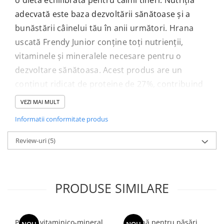
o dieta echilibrată pentru câinii tineri. Nutriția
adecvată este baza dezvoltării sănătoase și a
bunăstării câinelui tău în anii următori. Hrana
uscată Frendy Junior conține toți nutrienții,
vitaminele și mineralele necesare pentru o
dezvoltare sănătoasa. Acest produs are un
conținut ridicat de proteine ​​de 27%, contribuind
astfel la dezvoltarea mușchilor sănătoși. Cel
VEZI MAI MULT
puțin 80% din conținutul de proteine ​​este de
Informatii conformitate produs
origine animală. Dimensiunea crochetelor este
ideală pentru câinii tineri. Conține acizi grași
Review-uri
(5)
Omega 3.
Instructiuni de utilizare:
Hrana uscată pentru
câini Frendy Junior este recomandată tuturor
PRODUSE SIMILARE
câinilor tineri, indiferent de rasă. Poate fi hrănit
sub formă uscată sau umezită ca aliment exclusiv
Premix vitaminico-mineral,
Hrană pentru păsări,