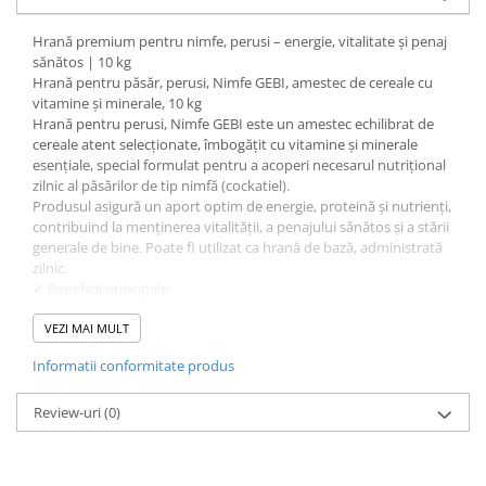
Hrană premium pentru nimfe, perusi – energie, vitalitate și penaj
sănătos | 10 kg
Hrană pentru păsăr, perusi, Nimfe GEBI, amestec de cereale cu
vitamine și minerale, 10 kg
Hrană pentru perusi, Nimfe GEBI este un amestec echilibrat de
cereale atent selecționate, îmbogățit cu vitamine și minerale
esențiale, special formulat pentru a acoperi necesarul nutrițional
zilnic al păsărilor de tip nimfă (cockatiel).
Produsul asigură un aport optim de energie, proteină și nutrienți,
contribuind la menținerea vitalității, a penajului sănătos și a stării
generale de bine. Poate fi utilizat ca hrană de bază, administrată
zilnic.
✔ Beneficii principale:
Excelentă sursă de energie și proteină
Conține vitamine esențiale (A, D3, E, complex B)
VEZI MAI MULT
Susține penajul, vitalitatea și metabolismul
Informatii conformitate produs
Amestec de cereale ușor de consumat
Potrivit pentru hrănire zilnică
Calitate controlată, produs conform specificațiilor producătorului
Review-uri
(0)
🔬 Compoziție chimică:
Umiditate: max. 13,5%
Proteină brută: min. 12,5%