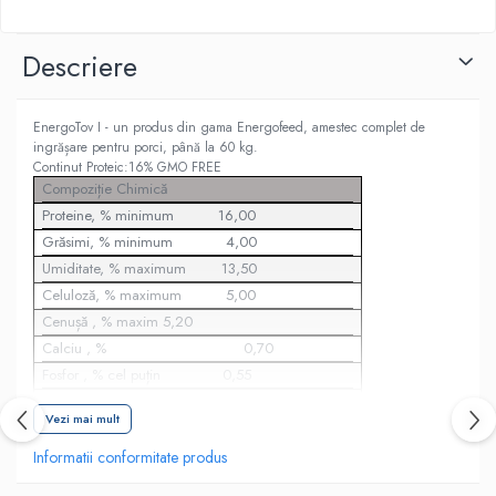
Descriere
EnergoTov I - un produs din gama Energofeed, amestec complet de
ingrășare pentru porci, până la 60 kg.
Continut Proteic:16% GMO FREE
Compoziție Chimică
Proteine, % minimum 16,00
Grăsimi, % minimum 4,00
Umiditate, % maximum 13,50
Celuloză, % maximum 5,00
Cenușă , % maxim 5,20
Calciu , % 0,70
Fosfor , % cel puțin 0,55
Fosfor disponibil , % cel puțin 0,30
Vezi mai mult
Sodiu , % 0,24
Met. Energie calculate, MJ/kg cel puțin 13,00
Informatii conformitate produs
Lizină, %, minimum 0,85