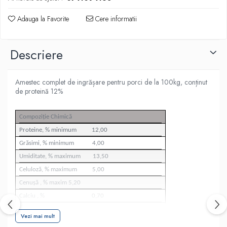
Adauga la Favorite
Cere informatii
Descriere
Amestec complet de ingrășare pentru porci de la 100kg, conținut
de proteină 12%
Compoziție Chimică
Proteine, % minimum 12,00
Grăsimi, % minimum 4,00
Umiditate, % maximum 13,50
Celuloză, % maximum 5,00
Cenușă , % maxim 5,20
Calciu , % 0,70
Fosfor , % cel puțin 0,55
Vezi mai mult
Fosfor disponibil , % cel puțin 0,30