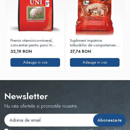
Premix vitaminico-mineral,
Supliment impotriva
concentrat pentru porci în
tulburărilor de comportament
faza de creștere și îngrășare-
la păsări și porci, stopeaza
32,19 RON
37,74 RON
Supliment UNI 3% – sac 3 KG
canibalismul intre specii,
premix vitaminizat, StopKan
Adauga in cos
Adauga in cos
3%,
Newsletter
Nu rata ofertele si promotiile noastre