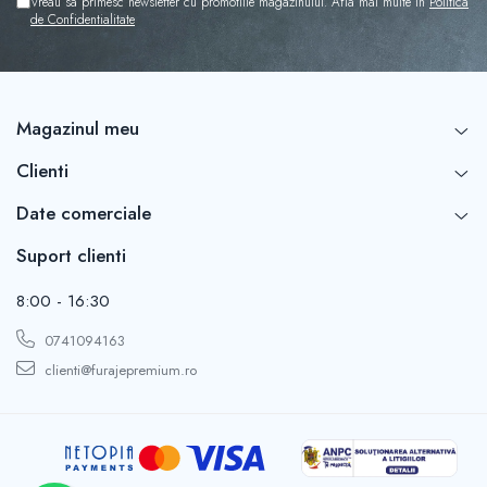
Vreau sa primesc newsletter cu promotiile magazinului. Afla mai multe in
Politica
de Confidentialitate
Magazinul meu
Clienti
Date comerciale
Suport clienti
8:00 - 16:30
0741094163
clienti@furajepremium.ro