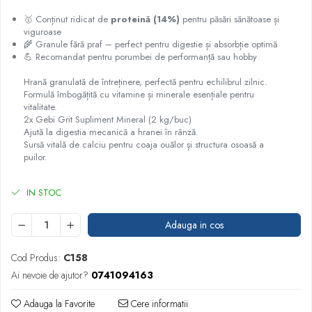
🥇 Conținut ridicat de
proteină (14%)
pentru păsări sănătoase și
viguroase
🌾 Granule fără praf – perfect pentru digestie și absorbție optimă
💪 Recomandat pentru porumbei de performanță sau hobby
​Hrană granulată de întreținere, perfectă pentru echilibrul zilnic.
​Formulă îmbogățită cu vitamine și minerale esențiale pentru
vitalitate.
​2x Gebi Grit Supliment Mineral (2 kg/buc)
​Ajută la digestia mecanică a hranei în rânză.
​Sursă vitală de calciu pentru coaja ouălor și structura osoasă a
puilor.
IN STOC
Adauga in cos
Cod Produs:
C158
Ai nevoie de ajutor?
0741094163
Adauga la Favorite
Cere informatii